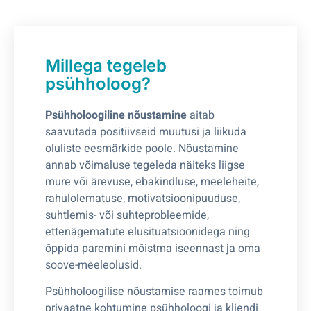
Millega tegeleb
psühholoog?
Psühholoogiline nõustamine
aitab
saavutada positiivseid muutusi ja liikuda
oluliste eesmärkide poole. Nõustamine
annab võimaluse tegeleda näiteks liigse
mure või ärevuse, ebakindluse, meeleheite,
rahulolematuse, motivatsioonipuuduse,
suhtlemis- või suhteprobleemide,
ettenägematute elusituatsioonidega ning
õppida paremini mõistma iseennast ja oma
soove-meeleolusid.
Psühholoogilise nõustamise raames toimub
privaatne kohtumine psühholoogi ja kliendi