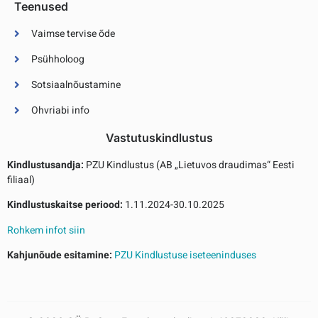
Teenused
Vaimse tervise õde
Psühholoog
Sotsiaalnõustamine
Ohvriabi info
Vastutuskindlustus
Kindlustusandja:
PZU Kindlustus (AB „Lietuvos draudimas“ Eesti
filiaal)
Kindlustuskaitse periood:
1.11.2024-30.10.2025
Rohkem infot siin
Kahjunõude esitamine:
PZU Kindlustuse iseteeninduses