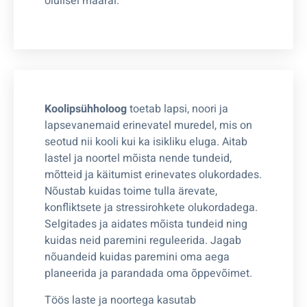
olulisel määral.
Koolipsühholoog
toetab lapsi, noori ja
lapsevanemaid erinevatel muredel, mis on
seotud nii kooli kui ka isikliku eluga. Aitab
lastel ja noortel mõista nende tundeid,
mõtteid ja käitumist erinevates olukordades.
Nõustab kuidas toime tulla ärevate,
konfliktsete ja stressirohkete olukordadega.
Selgitades ja aidates mõista tundeid ning
kuidas neid paremini reguleerida. Jagab
nõuandeid kuidas paremini oma aega
planeerida ja parandada oma õppevõimet.
Töös laste ja noortega kasutab