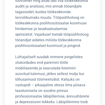
töövõimet ning aitab läbi viia töökeskkonna
auditi ja analüüsi, mis annab tööandjale
tagasisidet, kuidas töökeskkonda
tervislikumaks muuta. Tööpsühholoog on
töökeskkonna psühhosotsiaalse koormuse
hindamise ja tasakaalustamise
spetsialist. Vajadusel toetab tööpsühholoog
tööandjat aidates mõista töökeskkonna
psühhosotsiaalset koormust ja pingeid.
Lühiajaliselt suudab inimene pingelistes
olukordades end paremini tööle
mobiliseerida ja saavutada kiiremini
soovitud tulemusi, jättes sellest mulje kui
tõhusaimast töömeetodist. Kahjuks on
vastupidi – pikaajaline stress ilma piisava
taastumiseta on soodne pinnas
professionaalse läbipõlemise, ärevushäirete
ja depressiooni tekkeks. Läbipõlemine toob