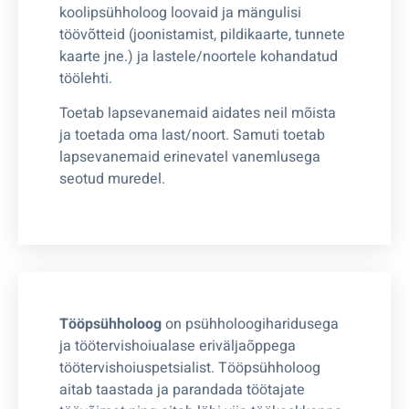
koolipsühholoog loovaid ja mängulisi
töövõtteid (joonistamist, pildikaarte, tunnete
kaarte jne.) ja lastele/noortele kohandatud
töölehti.
Toetab lapsevanemaid aidates neil mõista
ja toetada oma last/noort. Samuti toetab
lapsevanemaid erinevatel vanemlusega
seotud muredel.
Tööpsühholoog
on psühholoogiharidusega
ja töötervishoiualase eriväljaõppega
töötervishoiuspetsialist. Tööpsühholoog
aitab taastada ja parandada töötajate