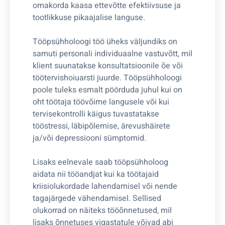
omakorda kaasa ettevõtte efektiivsuse ja
tootlikkuse pikaajalise languse.
Tööpsühholoogi töö üheks väljundiks on
samuti personali individuaalne vastuvõtt, mil
klient suunatakse konsultatsioonile õe või
töötervishoiuarsti juurde. Tööpsühholoogi
poole tuleks esmalt pöörduda juhul kui on
oht töötaja töövõime langusele või kui
tervisekontrolli käigus tuvastatakse
tööstressi, läbipõlemise, ärevushäirete
ja/või depressiooni sümptomid.
Lisaks eelnevale saab tööpsühholoog
aidata nii tööandjat kui ka töötajaid
kriisiolukordade lahendamisel või nende
tagajärgede vähendamisel. Sellised
olukorrad on näiteks tööõnnetused, mil
lisaks õnnetuses vigastatule võivad abi