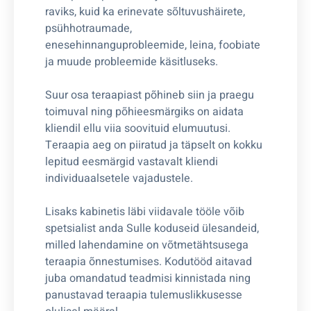
raviks, kuid ka erinevate sõltuvushäirete,
psühhotraumade,
enesehinnanguprobleemide, leina, foobiate
ja muude probleemide käsitluseks.
Suur osa teraapiast põhineb siin ja praegu
toimuval ning põhieesmärgiks on aidata
kliendil ellu viia soovituid elumuutusi.
Teraapia aeg on piiratud ja täpselt on kokku
lepitud eesmärgid vastavalt kliendi
individuaalsetele vajadustele.
Lisaks kabinetis läbi viidavale tööle võib
spetsialist anda Sulle koduseid ülesandeid,
milled lahendamine on võtmetähtsusega
teraapia õnnestumises. Kodutööd aitavad
juba omandatud teadmisi kinnistada ning
panustavad teraapia tulemuslikkusesse