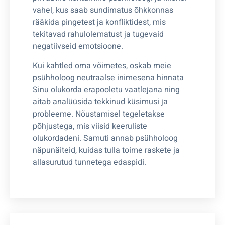
vahel, kus saab sundimatus õhkkonnas
rääkida pingetest ja konfliktidest, mis
tekitavad rahulolematust ja tugevaid
negatiivseid emotsioone.
Kui kahtled oma võimetes, oskab meie
psühholoog neutraalse inimesena hinnata
Sinu olukorda erapooletu vaatlejana ning
aitab analüüsida tekkinud küsimusi ja
probleeme. Nõustamisel tegeletakse
põhjustega, mis viisid keeruliste
olukordadeni. Samuti annab psühholoog
näpunäiteid, kuidas tulla toime raskete ja
allasurutud tunnetega edaspidi.